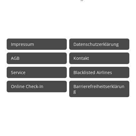
Rechtliche Informationen
Impressum
Datenschutzerklärung
AGB
Kontakt
Service
Blacklisted Airlines
Online Check-In
Barrierefreiheitserklärun
g
© 2026 • Schmetterling